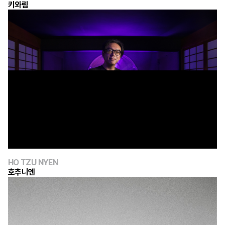
키와림
HO TZU NYEN
호추니엔