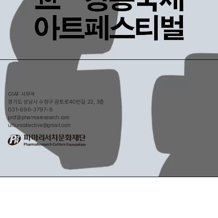
GIAF 사무국
경기도 성남시 수정구 금토로40번길 22, 3층
031-696-3797~8
prcf@pharmaresearch.com
uttuncollective@gmail.com