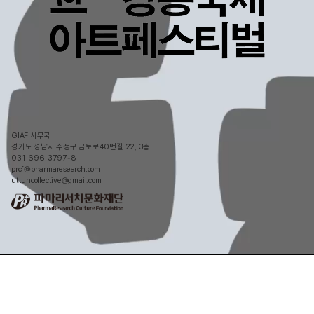
GIAF 사무국
경기도 성남시 수정구 금토로40번길 22, 3층
031-696-3797~8
prcf@pharmaresearch.com
uttuncollective@gmail.com