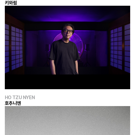
키와림
HO TZU NYEN
호추니엔